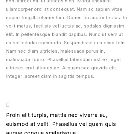
non laoreet mi, ut ultrices nibh. Morbi tincidunt
ullamcorper orci at consequat. Nam ac sapien vitae
neque fringilla elementum. Donec eu auctor lectus. In
velit metus, facilisis vel luctus ac, sodales dignissim
elit. In pellentesque blandit dapibus. Nunc ut sem ut
ex sollicitudin commodo. Suspendisse non enim felis.
Nam nec diam ultricies, malesuada purus in,
malesuada libero. Phasellus bibendum est ex, eget
ultricies erat ultrices ac. Aliquam nec gravida elit.
Integer laoreet diam in sagittis tempus.
Proin elit turpis, mattis nec viverra eu,
euismod at velit. Phasellus vel quam quis
augue congue scelerisque.